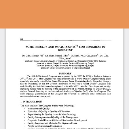
Vissza
a
Some results and impacts of 55th EOQ Congress in Budapest
cikk
részleteihez
Let
P
Le