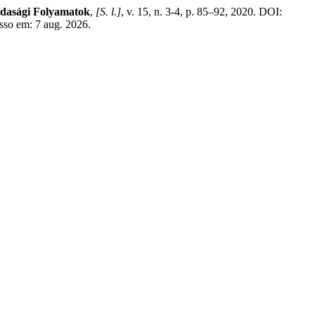
zdasági Folyamatok
,
[S. l.]
, v. 15, n. 3-4, p. 85–92, 2020. DOI:
esso em: 7 aug. 2026.