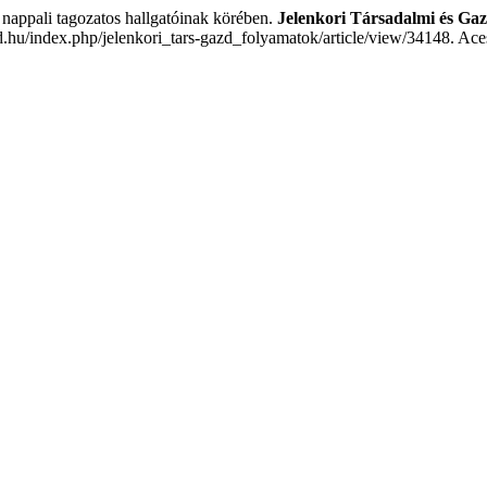
ppali tagozatos hallgatóinak körében.
Jelenkori Társadalmi és Ga
ed.hu/index.php/jelenkori_tars-gazd_folyamatok/article/view/34148. Ac