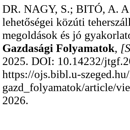
DR. NAGY, S.; BITÓ, A. A
lehetőségei közúti teherszál
megoldások és jó gyakorla
Gazdasági Folyamatok
,
[S
2025. DOI: 10.14232/jtgf.2
https://ojs.bibl.u-szeged.hu
gazd_folyamatok/article/vi
2026.