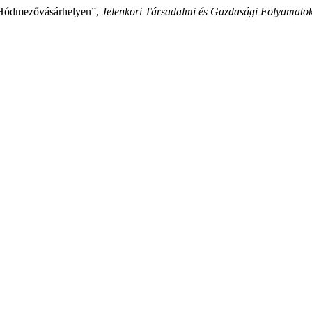
ta Hódmezővásárhelyen”,
Jelenkori Társadalmi és Gazdasági Folyamato