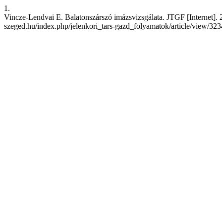
1.
Vincze-Lendvai E. Balatonszárszó imázsvizsgálata. JTGF [Internet]. 200
szeged.hu/index.php/jelenkori_tars-gazd_folyamatok/article/view/32