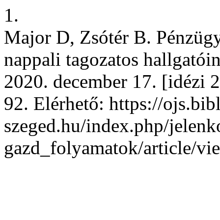
1.
Major D, Zsótér B. Pénzüg
nappali tagozatos hallgatói
2020. december 17. [idézi 2
92. Elérhető: https://ojs.bib
szeged.hu/index.php/jelenko
gazd_folyamatok/article/v