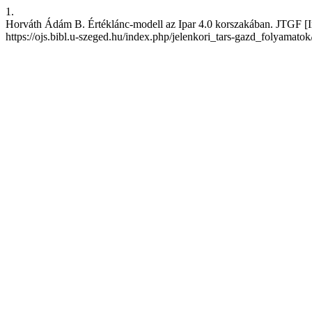
1.
Horváth Ádám B. Értéklánc-modell az Ipar 4.0 korszakában. JTGF [Inte
https://ojs.bibl.u-szeged.hu/index.php/jelenkori_tars-gazd_folyamatok