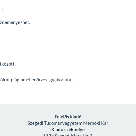
l,
zdeményezhet.
tkozott,
yóirat plágiumellenőrzési gyakorlatát.
Felelős kiadó
Szegedi Tudományegyetem Mérnöki Kar
Kiadó székhelye
6724 Szeged, Mars tér 7.