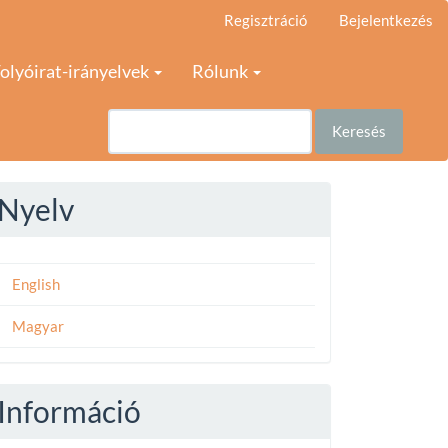
Regisztráció
Bejelentkezés
olyóirat-irányelvek
Rólunk
Keresés
Nyelv
English
Magyar
Információ