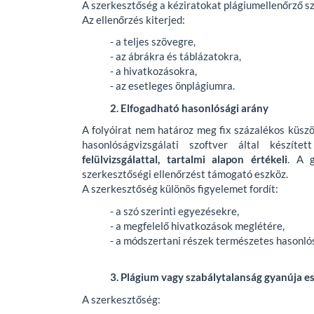
A szerkesztőség a kéziratokat plágiumellenőrző szo
Az ellenőrzés kiterjed:
- a teljes szövegre,
- az ábrákra és táblázatokra,
- a hivatkozásokra,
- az esetleges önplágiumra.
2. Elfogadható hasonlósági arány
A folyóirat nem határoz meg fix százalékos küszö
hasonlóságvizsgálati szoftver által készí
felülvizsgálattal, tartalmi alapon értékeli
. A 
szerkesztőségi ellenőrzést támogató eszköz.
A szerkesztőség különös figyelemet fordít:
- a szó szerinti egyezésekre,
- a megfelelő hivatkozások meglétére,
- a módszertani részek természetes hasonló
3. Plágium vagy szabálytalanság gyanúja e
A szerkesztőség: