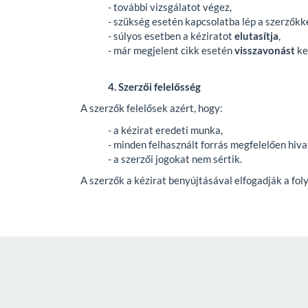
- további vizsgálatot végez,
- szükség esetén kapcsolatba lép a szerzőkke
- súlyos esetben a kéziratot
elutasítja
,
- már megjelent cikk esetén
visszavonást
ke
4. Szerzői felelősség
A szerzők felelősek azért, hogy:
- a kézirat eredeti munka,
- minden felhasznált forrás megfelelően hiva
- a szerzői jogokat nem sértik.
A szerzők a kézirat benyújtásával elfogadják a fol