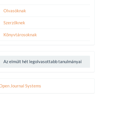
Olvasóknak
Szerzőknek
Könyvtárosoknak
Az elmúlt hét legolvasottabb tanulmányai
eveloped
Open Journal Systems
y