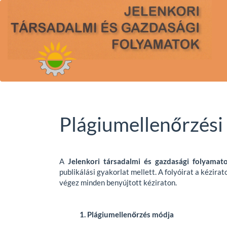
Main
Navigation
Main
Content
Sidebar
Plágiumellenőrzési 
A
Jelenkori társadalmi és gazdasági folyamat
publikálási gyakorlat mellett. A folyóirat a kézir
végez minden benyújtott kéziraton.
1. Plágiumellenőrzés módja