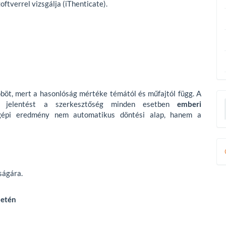
ftverrel vizsgálja (iThenticate).
böt, mert a hasonlóság mértéke témától és műfajtól függ. A
tett jelentést a szerkesztőség minden esetben
emberi
gépi eredmény nem automatikus döntési alap, hanem a
D
B
ságára.
setén