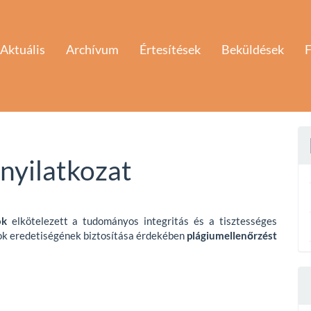
Aktuális
Archívum
Értesítések
Beküldések
F
nyilatkozat
ok
elkötelezett a tudományos integritás és a tisztességes
atok eredetiségének biztosítása érdekében
plágiumellenőrzést