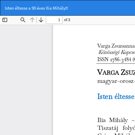
Vissza
Isten éltesse a 90 éves Ilia Mihályt!
a
cikk
részleteihez