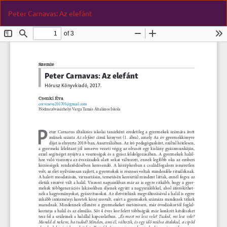
Vissza
Let
P
Peter Carnavas: Az elefánt
a
Le
cikk
részleteihez