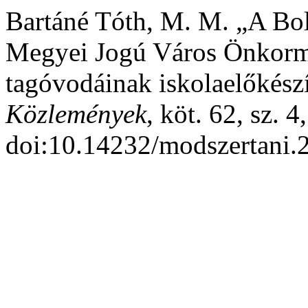
Bartáné Tóth, M. M. „A Bol
Megyei Jogú Város Önkorm
tagóvodáinak iskolaelőkész
Közlemények
, köt. 62, sz. 
doi:10.14232/modszertani.