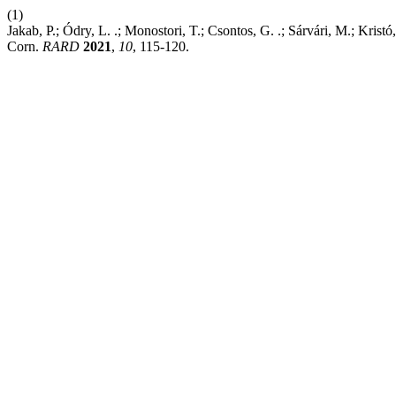
(1)
Jakab, P.; Ódry, L. .; Monostori, T.; Csontos, G. .; Sárvári, M.; Kristó
Corn.
RARD
2021
,
10
, 115-120.