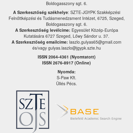
Boldogasszony sgt. 6.
A Szerkesztőség székhelye
: SZTE-JGYPK Szakképzési
Felnőttképzési és Tudásmenedzsment Intézet, 6725, Szeged,
Boldogasszony sgt. 6.
A Szerkesztőség levélcíme:
Egyesület Közép-Európa
Kutatására 6727 Szeged, Lőwy Sándor u. 37.
A Szerkesztőség emailcíme:
laszlo.gulyas65@gmail.com
és/vagy gulyas.laszlo@jgypk.szte.hu
ISSN 2064-4361 (Nyomtatott)
ISSN 2676-8917 (Online)
Nyomda:
S-Paw Kft.
Üllés Pécs.