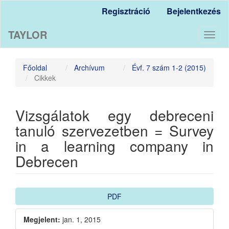
Main
Regisztráció
Bejelentkezés
Navigation
Main
TAYLOR
Content
Toggl
Sidebar
naviga
Főoldal
Archívum
Évf. 7 szám 1-2 (2015)
Cikkek
Vizsgálatok egy debreceni
tanuló szervezetben = Survey
in a learning company in
Debrecen
Article
PDF
Sidebar
Megjelent:
jan. 1, 2015