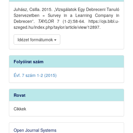
Details
Juhász, Csilla. 2015. „Vizsgálatok Egy Debreceni Tanuló
Szervezetben = Survey in a Learning Company in
Debrecen”.
TAYLOR
7 (1-2):58-64. https://ojs.bibl.u-
szeged.hu/index.php/taylor/article/view/12897.
Idézet formátumok
Folyóirat szám
Évf. 7 szám 1-2 (2015)
Rovat
Cikkek
Developed
Open Journal Systems