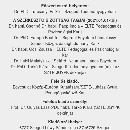
Főszerkesztő-helyettes:
Dr. PhD. Turcsányi Enikő – Szegedi Tudományegyetem
A SZERKESZTŐ BIZOTTSÁG TAGJAI (2021.01.01-től)
Dr. habil. Csehné Dr. habil. Papp Imola – ELTE Pedagógiai és
Pszichológiai Kar |
Dr. PhD. Faragó Beatrix – Soproni Egyetem Lámfalussy
Sándor Közgazdaságtudományi Kar •
Dr. habil. Gősi Zsuzsa – ELTE Pedagógiai és Pszichológiai
Kar
Dr. habil Malatyinszki Szilárd, Neumann János Egyetem
Dr. PhD. Tarkó Klára– Szegedi Tudományegyetem (mint az
SZTE-JGYPK dékánja)
Felelős kiadó:
Egyesület Közép-Európa Kutatására/SZTE-Juhász Gyula
Pedagógusképző Kar
Felelős kiadó személy:
Prof. Dr. Gulyás László/Dr. habil. Tarkó Klára (SZTE JGYPK
dékánja)
Kiadó székhelye:
6727 Szeged Lőwy Sándor utca 37./6725 Szeged