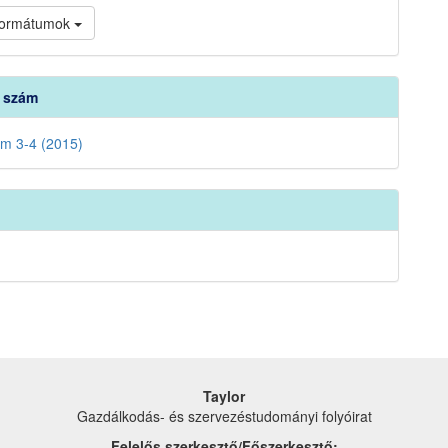
 formátumok
t szám
ám 3-4 (2015)
Taylor
Gazdálkodás- és szervezéstudományi folyóirat
Felelős szerkesztő/Főszerkesztő: