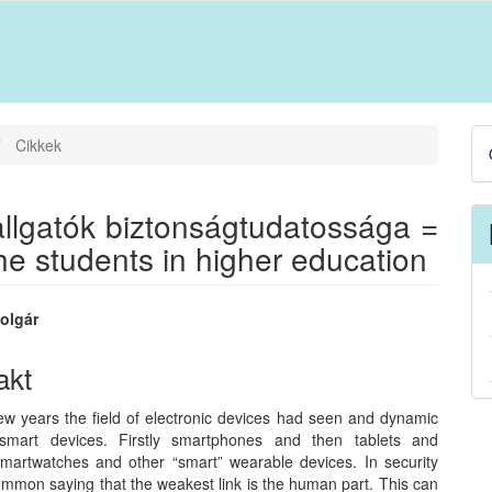
D
Cikkek
B
allgatók biztonságtudatossága =
he students in higher education
Polgár
akt
t
few years the field of electronic devices had seen and dynamic
smart devices. Firstly smartphones and then tablets and
artwatches and other “smart” wearable devices. In security
ommon saying that the weakest link is the human part. This can