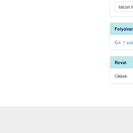
Idézet
Folyóira
Évf. 7 sz
Rovat
Cikkek