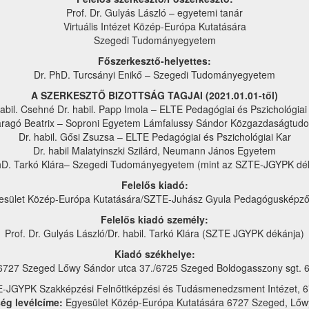
Prof. Dr. Gulyás László – egyetemi tanár
Virtuális Intézet Közép-Európa Kutatására
Szegedi Tudományegyetem
Főszerkesztő-helyettes:
Dr. PhD. Turcsányi Enikő – Szegedi Tudományegyetem
A SZERKESZTŐ BIZOTTSÁG TAGJAI (2021.01.01-től)
habil. Csehné Dr. habil. Papp Imola – ELTE Pedagógiai és Pszichológiai 
aragó Beatrix – Soproni Egyetem Lámfalussy Sándor Közgazdaságtudo
Dr. habil. Gősi Zsuzsa – ELTE Pedagógiai és Pszichológiai Kar
Dr. habil Malatyinszki Szilárd, Neumann János Egyetem
hD. Tarkó Klára– Szegedi Tudományegyetem (mint az SZTE-JGYPK dé
Felelős kiadó:
esület Közép-Európa Kutatására/SZTE-Juhász Gyula Pedagógusképző
Felelős kiadó személy:
Prof. Dr. Gulyás László/Dr. habil. Tarkó Klára (SZTE JGYPK dékánja)
Kiadó székhelye:
6727 Szeged Lőwy Sándor utca 37./6725 Szeged Boldogasszony sgt. 6
E-JGYPK Szakképzési Felnőttképzési és Tudásmenedzsment Intézet, 67
ég levélcíme:
Egyesület Közép-Európa Kutatására 6727 Szeged, Lőwy