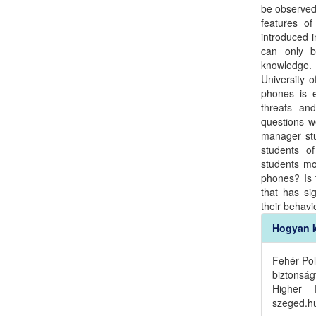
be observed 
features of
introduced i
can only b
knowledge. 
University 
phones is e
threats an
questions w
manager st
students o
students mo
phones? Is 
that has sig
their behavi
Article
Hogyan k
Detail
Fehér-Po
biztonsá
Higher 
szeged.hu