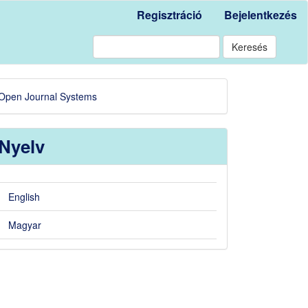
Regisztráció
Bejelentkezés
Keresés
eveloped
Open Journal Systems
y
Nyelv
English
Magyar