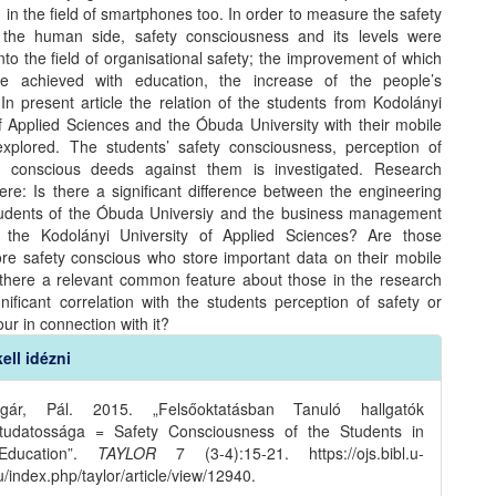
in the field of smartphones too. In order to measure the safety
 the human side, safety consciousness and its levels were
nto the field of organisational safety; the improvement of which
e achieved with education, the increase of the people’s
In present article the relation of the students from Kodolányi
of Applied Sciences and the Óbuda University with their mobile
xplored. The students’ safety consciousness, perception of
d conscious deeds against them is investigated. Research
ere: Is there a significant difference between the engineering
udents of the Óbuda Universiy and the business management
f the Kodolányi University of Applied Sciences? Are those
re safety conscious who store important data on their mobile
there a relevant common feature about those in the research
nificant correlation with the students perception of safety or
our in connection with it?
ell idézni
s
lgár, Pál. 2015. „Felsőoktatásban Tanuló hallgatók
gtudatossága = Safety Consciousness of the Students in
Education”.
TAYLOR
7 (3-4):15-21. https://ojs.bibl.u-
/index.php/taylor/article/view/12940.