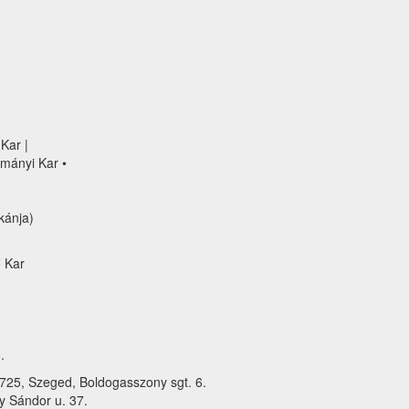
Kar |
mányi Kar •
kánja)
 Kar
.
25, Szeged, Boldogasszony sgt. 6.
 Sándor u. 37.