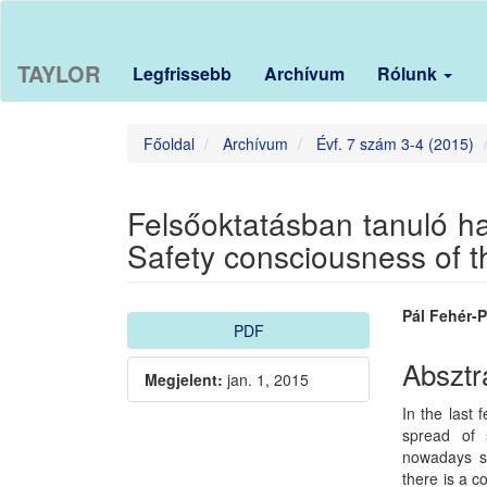
Main
Navigation
Main
TAYLOR
Legfrissebb
Archívum
Rólunk
Content
Sidebar
Főoldal
Archívum
Évf. 7 szám 3-4 (2015)
Felsőoktatásban tanuló h
Safety consciousness of t
Article
Main
Pál Fehér-
PDF
Sidebar
Article
Absztr
Megjelent:
jan. 1, 2015
Conten
In the last 
spread of 
nowadays sm
there is a c