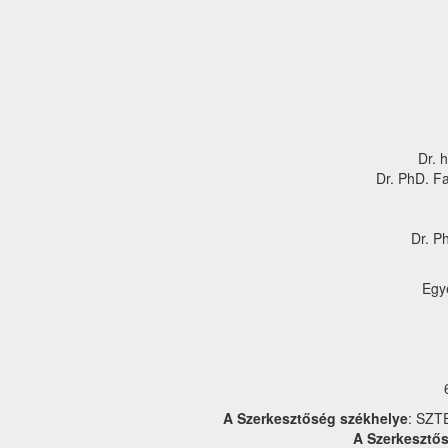
Dr. 
Dr. PhD. F
Dr. P
Egy
A Szerkesztőség székhelye
: SZT
A Szerkesztős