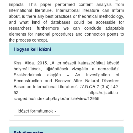
impacts. This paper performed content analysis from
international literature. International literature can inform
about, is there any best practices or theoretical methodology,
and what kind of databases could be accessible for
researchers; furthermore we can conclude adaptable
elements for national procedures and connection points to
the process concept.
Article
Hogyan kell idézni
Details
Kiss, Alida. 2015. „A természeti katasztrófákat követő
helyreállítások, újjáépítések vizsgálta a nemzetközi
Szakirodalmak alapján = An Investigation of
Reconstruction and Recover After Natural Disasters
Based on International Literature”.
TAYLOR
7 (3-4):142-
52. https://ojs.bibl.u-
szeged.hu/index.php/taylor/article/view/12955.
Idézet formátumok
Folyóirat szám