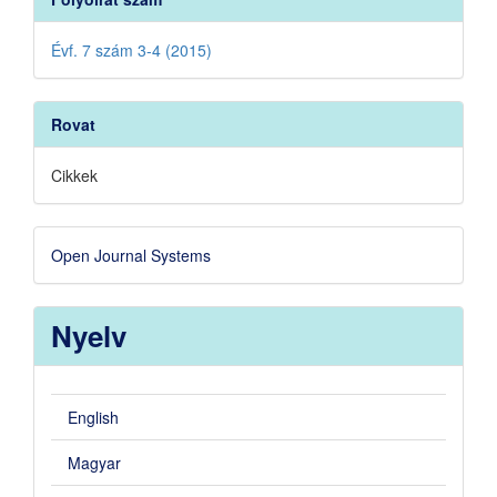
Évf. 7 szám 3-4 (2015)
Rovat
Cikkek
Developed
Open Journal Systems
By
Nyelv
English
Magyar