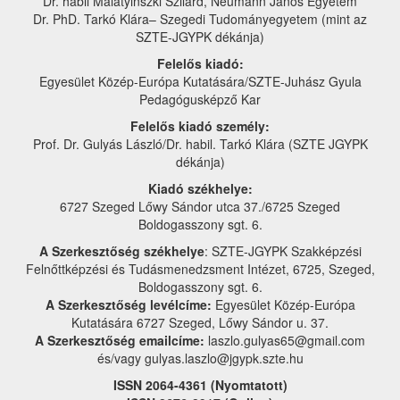
Dr. habil Malatyinszki Szilárd, Neumann János Egyetem
Dr. PhD. Tarkó Klára– Szegedi Tudományegyetem (mint az
SZTE-JGYPK dékánja)
Felelős kiadó:
Egyesület Közép-Európa Kutatására/SZTE-Juhász Gyula
Pedagógusképző Kar
Felelős kiadó személy:
Prof. Dr. Gulyás László/Dr. habil. Tarkó Klára (SZTE JGYPK
dékánja)
Kiadó székhelye:
6727 Szeged Lőwy Sándor utca 37./6725 Szeged
Boldogasszony sgt. 6.
A Szerkesztőség székhelye
: SZTE-JGYPK Szakképzési
Felnőttképzési és Tudásmenedzsment Intézet, 6725, Szeged,
Boldogasszony sgt. 6.
A Szerkesztőség levélcíme:
Egyesület Közép-Európa
Kutatására 6727 Szeged, Lőwy Sándor u. 37.
A Szerkesztőség emailcíme:
laszlo.gulyas65@gmail.com
és/vagy gulyas.laszlo@jgypk.szte.hu
ISSN 2064-4361 (Nyomtatott)