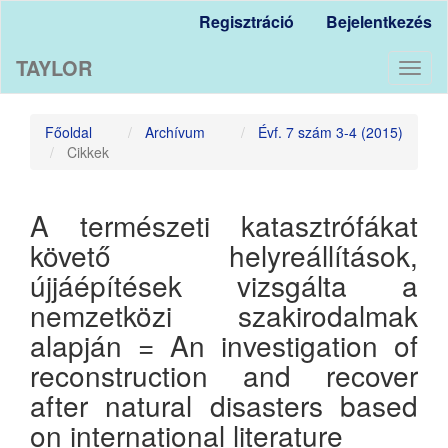
Main
Regisztráció
Bejelentkezés
Navigation
Main
TAYLOR
Content
Toggl
Sidebar
naviga
Főoldal
Archívum
Évf. 7 szám 3-4 (2015)
Cikkek
A természeti katasztrófákat
követő helyreállítások,
újjáépítések vizsgálta a
nemzetközi szakirodalmak
alapján = An investigation of
reconstruction and recover
after natural disasters based
on international literature