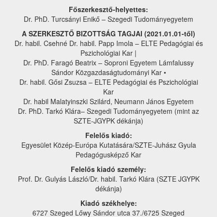
Főszerkesztő-helyettes:
Dr. PhD. Turcsányi Enikő – Szegedi Tudományegyetem
A SZERKESZTŐ BIZOTTSÁG TAGJAI (2021.01.01-től)
Dr. habil. Csehné Dr. habil. Papp Imola – ELTE Pedagógiai és
Pszichológiai Kar |
Dr. PhD. Faragó Beatrix – Soproni Egyetem Lámfalussy
Sándor Közgazdaságtudományi Kar •
Dr. habil. Gősi Zsuzsa – ELTE Pedagógiai és Pszichológiai
Kar
Dr. habil Malatyinszki Szilárd, Neumann János Egyetem
Dr. PhD. Tarkó Klára– Szegedi Tudományegyetem (mint az
SZTE-JGYPK dékánja)
Felelős kiadó:
Egyesület Közép-Európa Kutatására/SZTE-Juhász Gyula
Pedagógusképző Kar
Felelős kiadó személy:
Prof. Dr. Gulyás László/Dr. habil. Tarkó Klára (SZTE JGYPK
dékánja)
Kiadó székhelye:
6727 Szeged Lőwy Sándor utca 37./6725 Szeged