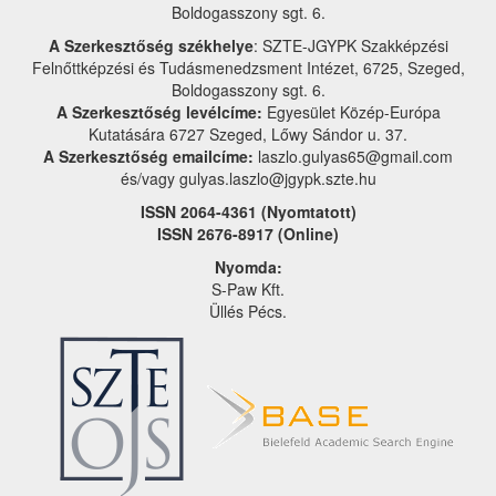
Boldogasszony sgt. 6.
A Szerkesztőség székhelye
: SZTE-JGYPK Szakképzési
Felnőttképzési és Tudásmenedzsment Intézet, 6725, Szeged,
Boldogasszony sgt. 6.
A Szerkesztőség levélcíme:
Egyesület Közép-Európa
Kutatására 6727 Szeged, Lőwy Sándor u. 37.
A Szerkesztőség emailcíme:
laszlo.gulyas65@gmail.com
és/vagy gulyas.laszlo@jgypk.szte.hu
ISSN 2064-4361 (Nyomtatott)
ISSN 2676-8917 (Online)
Nyomda:
S-Paw Kft.
Üllés Pécs.