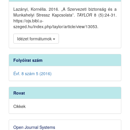
Details
Lazányi, Kornélia. 2016. „A Szervezeti biztonság és a
Munkahelyi Stressz Kapcsolata”.
TAYLOR
8 (5):24-31.
https://ojs.bibl.u-
szeged.hu/index.php/taylor/article/view/13053.
Idézet formátumok
Folyóirat szám
Évf. 8 szám 5 (2016)
Rovat
Cikkek
Developed
Open Journal Systems