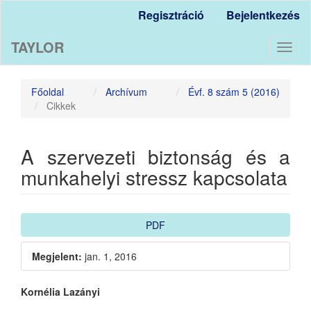
Main
Regisztráció
Bejelentkezés
Navigation
Main
TAYLOR
Content
Toggl
Sidebar
naviga
Főoldal
Archívum
Évf. 8 szám 5 (2016)
Cikkek
A szervezeti biztonság és a
munkahelyi stressz kapcsolata
Article
PDF
Sidebar
Megjelent:
jan. 1, 2016
Main
Kornélia Lazányi