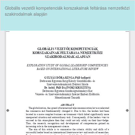
Vissza
Globális vezetői kompetenciák korszakainak feltárása nemzetközi
a
szakirodalmak alapján
cikk
részleteihez
Let
P
Le