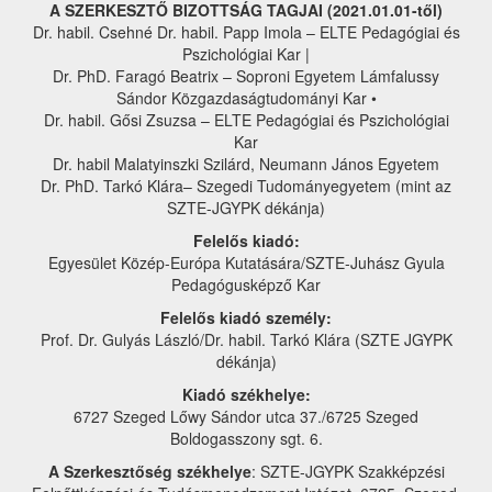
A SZERKESZTŐ BIZOTTSÁG TAGJAI (2021.01.01-től)
Dr. habil. Csehné Dr. habil. Papp Imola – ELTE Pedagógiai és
Pszichológiai Kar |
Dr. PhD. Faragó Beatrix – Soproni Egyetem Lámfalussy
Sándor Közgazdaságtudományi Kar •
Dr. habil. Gősi Zsuzsa – ELTE Pedagógiai és Pszichológiai
Kar
Dr. habil Malatyinszki Szilárd, Neumann János Egyetem
Dr. PhD. Tarkó Klára– Szegedi Tudományegyetem (mint az
SZTE-JGYPK dékánja)
Felelős kiadó:
Egyesület Közép-Európa Kutatására/SZTE-Juhász Gyula
Pedagógusképző Kar
Felelős kiadó személy:
Prof. Dr. Gulyás László/Dr. habil. Tarkó Klára (SZTE JGYPK
dékánja)
Kiadó székhelye:
6727 Szeged Lőwy Sándor utca 37./6725 Szeged
Boldogasszony sgt. 6.
A Szerkesztőség székhelye
: SZTE-JGYPK Szakképzési