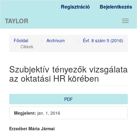
Main
Regisztráció
Bejelentkezés
Navigation
Main
TAYLOR
Content
Toggl
Sidebar
naviga
Főoldal
Archívum
Évf. 8 szám 5 (2016)
Cikkek
Szubjektív tényezők vizsgálata
az oktatási HR körében
Article
PDF
Sidebar
Megjelent:
jan. 1, 2016
Main
Erzsébet Mária Jármai