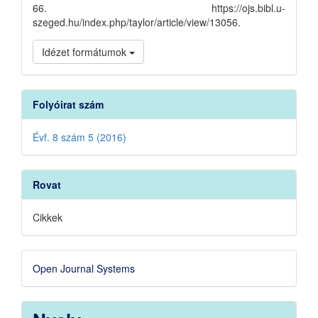
66. https://ojs.bibl.u-
szeged.hu/index.php/taylor/article/view/13056.
Idézet formátumok
Folyóirat szám
Évf. 8 szám 5 (2016)
Rovat
Cikkek
Developed
Open Journal Systems
By