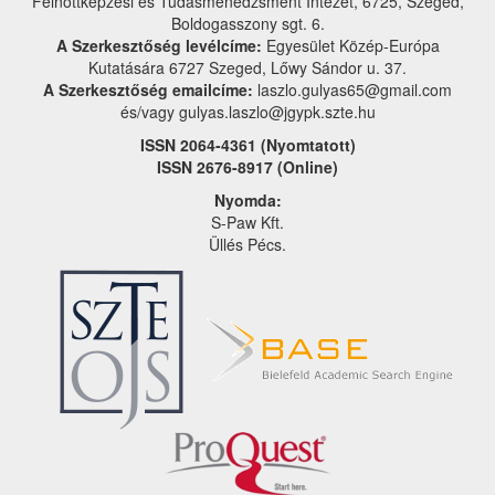
Felnőttképzési és Tudásmenedzsment Intézet, 6725, Szeged,
Boldogasszony sgt. 6.
A Szerkesztőség levélcíme:
Egyesület Közép-Európa
Kutatására 6727 Szeged, Lőwy Sándor u. 37.
A Szerkesztőség emailcíme:
laszlo.gulyas65@gmail.com
és/vagy gulyas.laszlo@jgypk.szte.hu
ISSN 2064-4361 (Nyomtatott)
ISSN 2676-8917 (Online)
Nyomda:
S-Paw Kft.
Üllés Pécs.