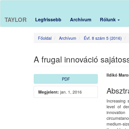
Main
Navigation
Main
TAYLOR
Legfrissebb
Archívum
Rólunk
Content
Sidebar
Főoldal
Archívum
Évf. 8 szám 5 (2016)
A frugal innováció sajátos
Article
Main
Ildikó Maro
PDF
Sidebar
Article
Absztr
Megjelent:
jan. 1, 2016
Conten
Increasing s
level of de
innovatio
circumstanc
medium-sized