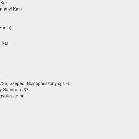
Kar |
mányi Kar •
kánja)
 Kar
.
25, Szeged, Boldogasszony sgt. 6.
 Sándor u. 37.
gypk.szte.hu