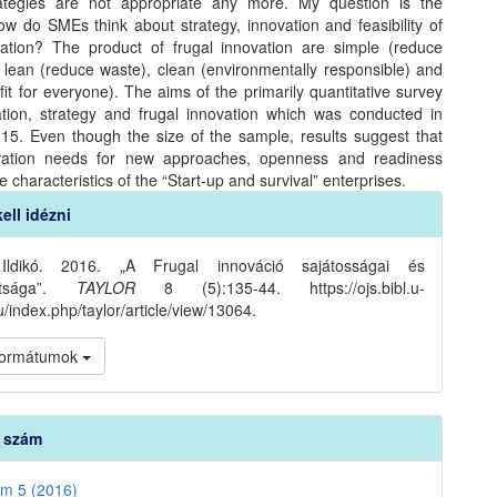
rategies are not appropriate any more. My question is the
ow do SMEs think about strategy, innovation and feasibility of
vation? The product of frugal innovation are simple (reduce
, lean (reduce waste), clean (environmentally responsible) and
fit for everyone). The aims of the primarily quantitative survey
tion, strategy and frugal innovation which was conducted in
015. Even though the size of the sample, results suggest that
ovation needs for new approaches, openness and readiness
e characteristics of the “Start-up and survival” enterprises.
ell idézni
s
 Ildikó. 2016. „A Frugal innováció sajátosságai és
ultsága”.
TAYLOR
8 (5):135-44. https://ojs.bibl.u-
/index.php/taylor/article/view/13064.
 formátumok
t szám
ám 5 (2016)