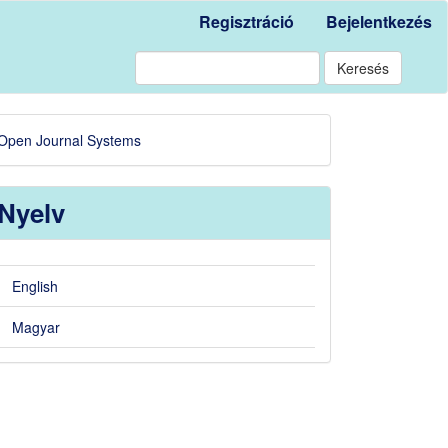
Regisztráció
Bejelentkezés
Keresés
eveloped
Open Journal Systems
y
Nyelv
English
Magyar