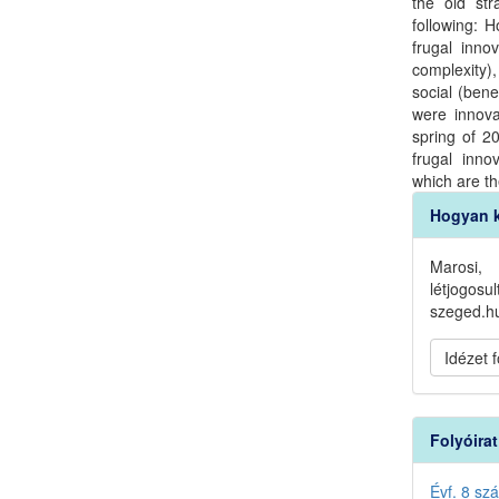
the old st
following: H
frugal inno
complexity)
social (bene
were innova
spring of 2
frugal inn
which are th
Article
Hogyan k
Detail
Marosi,
létjogos
szeged.hu
Idézet
Folyóira
Évf. 8 sz