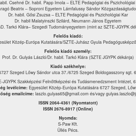
habil. Csehné Dr. habil. Papp Imola – ELTE Pedagógiai és Pszichológiai 
aragó Beatrix – Soproni Egyetem Lámfalussy Sándor Közgazdaságtudo
Dr. habil. Gősi Zsuzsa – ELTE Pedagógiai és Pszichológiai Kar
Dr. habil Malatyinszki Szilárd, Neumann János Egyetem
hD. Tarkó Klára– Szegedi Tudományegyetem (mint az SZTE-JGYPK dé
Felelős kiadó:
esület Közép-Európa Kutatására/SZTE-Juhász Gyula Pedagógusképző
Felelős kiadó személy:
Prof. Dr. Gulyás László/Dr. habil. Tarkó Klára (SZTE JGYPK dékánja)
Kiadó székhelye:
6727 Szeged Lőwy Sándor utca 37./6725 Szeged Boldogasszony sgt. 6
E-JGYPK Szakképzési Felnőttképzési és Tudásmenedzsment Intézet, 67
ég levélcíme:
Egyesület Közép-Európa Kutatására 6727 Szeged, Lőwy
tőség emailcíme:
laszlo.gulyas65@gmail.com és/vagy gulyas.laszlo@j
ISSN 2064-4361 (Nyomtatott)
ISSN 2676-8917 (Online)
Nyomda:
S-Paw Kft.
Üllés Pécs.