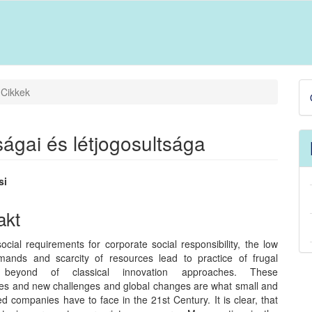
D
Cikkek
B
ságai és létjogosultsága
si
akt
t
ocial requirements for corporate social responsibility, the low
mands and scarcity of resources lead to practice of frugal
n beyond of classical innovation approaches. These
es and new challenges and global changes are what small and
 companies have to face in the 21st Century. It is clear, that