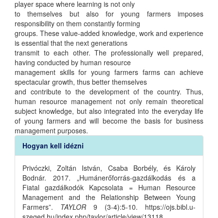
player space where learning is not only
to themselves but also for young farmers imposes
responsibility on them constantly forming
groups. These value-added knowledge, work and experience
is essential that the next generations
transmit to each other. The professionally well prepared,
having conducted by human resource
management skills for young farmers farms can achieve
spectacular growth, thus better themselves
and contribute to the development of the country. Thus,
human resource management not only remain theoretical
subject knowledge, but also integrated into the everyday life
of young farmers and will become the basis for business
management purposes.
Article
Hogyan kell idézni
Details
Privóczki, Zoltán István, Csaba Borbély, és Károly
Bodnár. 2017. „Humánerőforrás-gazdálkodás és a
Fiatal gazdálkodók Kapcsolata = Human Resource
Management and the Relationship Between Young
Farmers”.
TAYLOR
9 (3-4):5-10. https://ojs.bibl.u-
szeged.hu/index.php/taylor/article/view/13118.