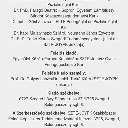
Pszichológiai Kar |
Dr. PhD. Faragó Beatrix – Soproni Egyetem Lámfalussy
Sándor Közgazdaságtudományi Kar •
Dr. habil. Gősi Zsuzsa – ELTE Pedagógiai és Pszichológiai
Kar
Dr. habil Malatyinszki Szilárd, Neumann János Egyetem
Dr. PhD. Tarkó Klára– Szegedi Tudományegyetem (mint az
SZTE-JGYPK dékánja)
Felelős kiadó:
Egyesület Közép-Európa Kutatására/SZTE-Juhász Gyula
Pedagógusképző Kar
Felelős kiadó személy:
Prof. Dr. Gulyás László/Dr. habil. Tarkó Klára (SZTE JGYPK
dékánja)
Kiadó székhelye:
6727 Szeged Lőwy Sándor utca 37./6725 Szeged
Boldogasszony sgt. 6.
A Szerkesztőség székhelye
: SZTE-JGYPK Szakképzési
Felnőttképzési és Tudásmenedzsment Intézet, 6725, Szeged,
Boldogasszony sgt. 6.