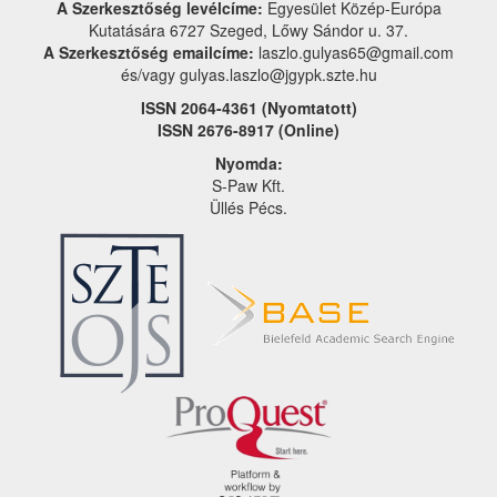
A Szerkesztőség levélcíme:
Egyesület Közép-Európa
Kutatására 6727 Szeged, Lőwy Sándor u. 37.
A Szerkesztőség emailcíme:
laszlo.gulyas65@gmail.com
és/vagy gulyas.laszlo@jgypk.szte.hu
ISSN 2064-4361 (Nyomtatott)
ISSN 2676-8917 (Online)
Nyomda:
S-Paw Kft.
Üllés Pécs.