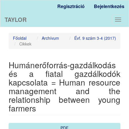
Main
Regisztráció
Bejelentkezés
Navigation
Main
TAYLOR
Content
Toggl
Sidebar
naviga
Főoldal
Archívum
Évf. 9 szám 3-4 (2017)
Cikkek
Humánerőforrás-gazdálkodás
és a fiatal gazdálkodók
kapcsolata = Human resource
management and the
relationship between young
farmers
Article
PDF