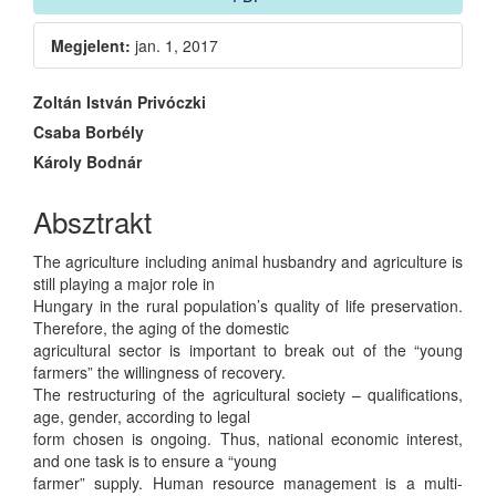
Sidebar
Megjelent:
jan. 1, 2017
Main
Zoltán István Privóczki
Csaba Borbély
Article
Károly Bodnár
Content
Absztrakt
The agriculture including animal husbandry and agriculture is
still playing a major role in
Hungary in the rural population’s quality of life preservation.
Therefore, the aging of the domestic
agricultural sector is important to break out of the “young
farmers” the willingness of recovery.
The restructuring of the agricultural society – qualifications,
age, gender, according to legal
form chosen is ongoing. Thus, national economic interest,
and one task is to ensure a “young
farmer” supply. Human resource management is a multi-