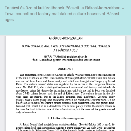
Vissza
Tanácsi és üzemi kultúrotthonok Pécsett, a Rákosi-korszakban =
a
Town council and factory maintained culture houses at Rákosi
cikk
ages
részleteihez
Let
P
Le