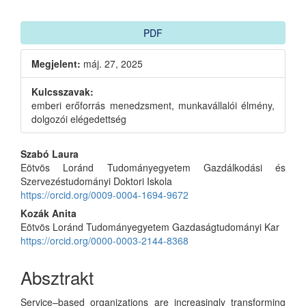
PDF
Megjelent:
máj. 27, 2025
Kulcsszavak:
emberi erőforrás menedzsment, munkavállalói élmény,
dolgozói elégedettség
Main
Szabó Laura
Eötvös Loránd Tudományegyetem Gazdálkodási és
Article
Szervezéstudományi Doktori Iskola
Content
https://orcid.org/0009-0004-1694-9672
Kozák Anita
Eötvös Loránd Tudományegyetem Gazdaságtudományi Kar
https://orcid.org/0000-0003-2144-8368
Absztrakt
Service–based organizations are increasingly transforming