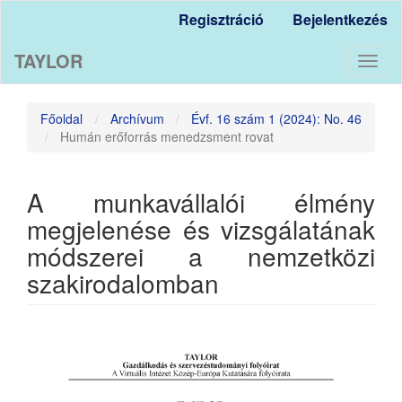
Main
Regisztráció
Bejelentkezés
Navigation
Main
TAYLOR
Content
Toggl
Sidebar
naviga
Főoldal
Archívum
Évf. 16 szám 1 (2024): No. 46
Humán erőforrás menedzsment rovat
A munkavállalói élmény
megjelenése és vizsgálatának
módszerei a nemzetközi
szakirodalomban
Article
Sidebar