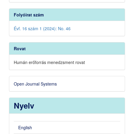
Folyóirat szám
Évf. 16 szám 1 (2024): No. 46
Rovat
Humán erőforrás menedzsment rovat
Developed
Open Journal Systems
By
Nyelv
English