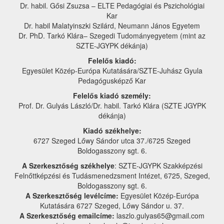
Dr. habil. Gősi Zsuzsa – ELTE Pedagógiai és Pszichológiai
Kar
Dr. habil Malatyinszki Szilárd, Neumann János Egyetem
Dr. PhD. Tarkó Klára– Szegedi Tudományegyetem (mint az
SZTE-JGYPK dékánja)
Felelős kiadó:
Egyesület Közép-Európa Kutatására/SZTE-Juhász Gyula
Pedagógusképző Kar
Felelős kiadó személy:
Prof. Dr. Gulyás László/Dr. habil. Tarkó Klára (SZTE JGYPK
dékánja)
Kiadó székhelye:
6727 Szeged Lőwy Sándor utca 37./6725 Szeged
Boldogasszony sgt. 6.
A Szerkesztőség székhelye
: SZTE-JGYPK Szakképzési
Felnőttképzési és Tudásmenedzsment Intézet, 6725, Szeged,
Boldogasszony sgt. 6.
A Szerkesztőség levélcíme:
Egyesület Közép-Európa
Kutatására 6727 Szeged, Lőwy Sándor u. 37.
A Szerkesztőség emailcíme:
laszlo.gulyas65@gmail.com