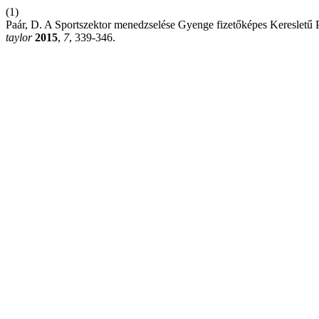
(1)
Paár, D. A Sportszektor menedzselése Gyenge fizetőképes Keresletű
taylor
2015
,
7
, 339-346.