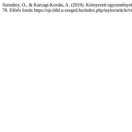
Szendrey, O., & Karcagi-Kováts, A. (2019). Környezeti egyezmények 
78. Elérés forrás https://ojs.bibl.u-szeged.hu/index.php/taylor/article