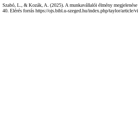
Szabó, L., & Kozák, A. (2025). A munkavállalói élmény megjelenése
40. Elérés forrás https://ojs.bibl.u-szeged.hu/index.php/taylor/article