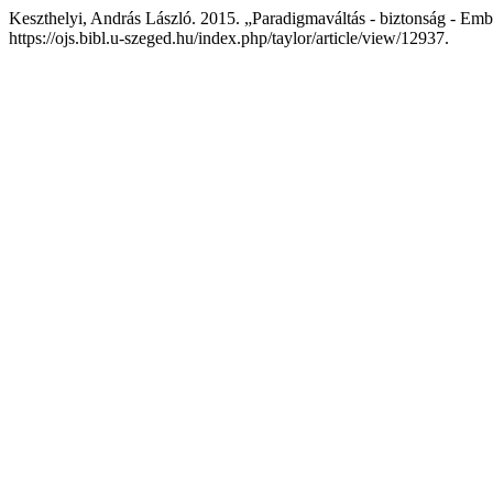
Keszthelyi, András László. 2015. „Paradigmaváltás - biztonság - Emb
https://ojs.bibl.u-szeged.hu/index.php/taylor/article/view/12937.