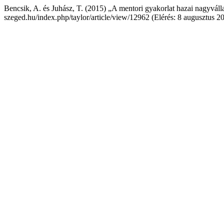
Bencsik, A. és Juhász, T. (2015) „A mentori gyakorlat hazai nagyváll
szeged.hu/index.php/taylor/article/view/12962 (Elérés: 8 augusztus 2