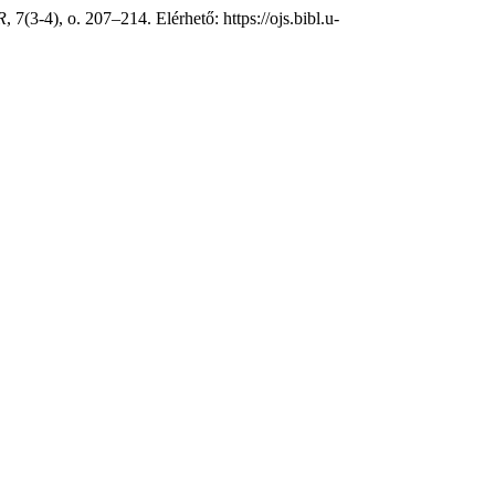
R
, 7(3-4), o. 207–214. Elérhető: https://ojs.bibl.u-