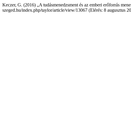
Keczer, G. (2016) „A tudásmenedzsment és az emberi erőforrás mened
szeged.hu/index.php/taylor/article/view/13067 (Elérés: 8 augusztus 2