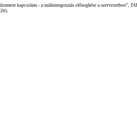
zsment kapcsolata - a tudásmegosztás elősegítése a szervezetben”,
TA
026).