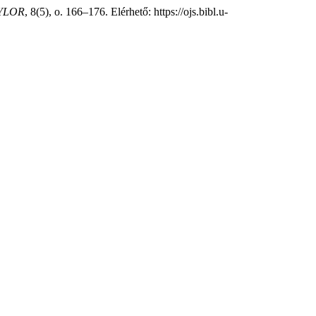
YLOR
, 8(5), o. 166–176. Elérhető: https://ojs.bibl.u-