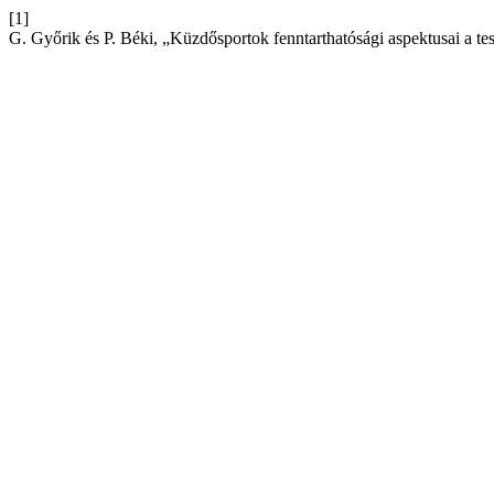
[1]
G. Győrik és P. Béki, „Küzdősportok fenntarthatósági aspektusai a te