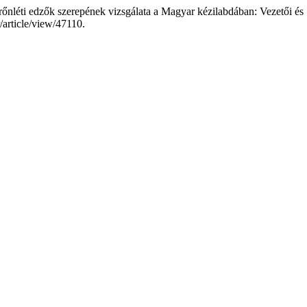
Erőnléti edzők szerepének vizsgálata a Magyar kézilabdában: Vezetői é
r/article/view/47110.