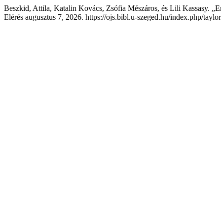
Beszkid, Attila, Katalin Kovács, Zsófia Mészáros, és Lili Kassasy. „
Elérés augusztus 7, 2026. https://ojs.bibl.u-szeged.hu/index.php/taylo