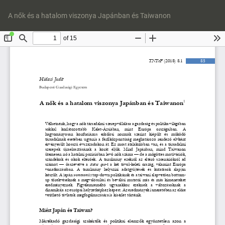
Vissza
Let
a
P
A nők és a hatalom viszonya Japánban és Taiwanon
cikk
Le
részleteihez