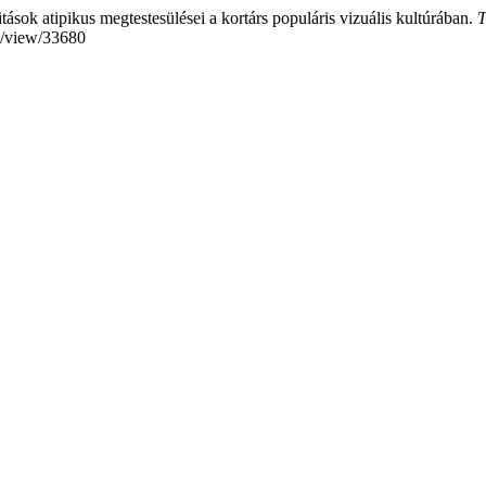
tások atipikus megtestesülései a kortárs populáris vizuális kultúrában.
T
le/view/33680