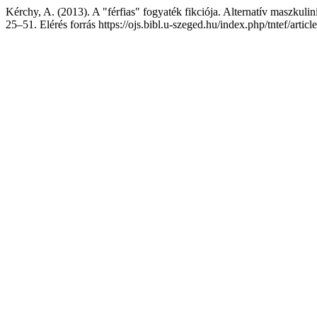
Kérchy, A. (2013). A "férfias" fogyaték fikciója. Alternatív maszkulini
25–51. Elérés forrás https://ojs.bibl.u-szeged.hu/index.php/tntef/artic