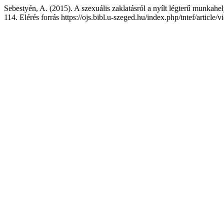
Sebestyén, A. (2015). A szexuális zaklatásról a nyílt légterű munkah
114. Elérés forrás https://ojs.bibl.u-szeged.hu/index.php/tntef/article