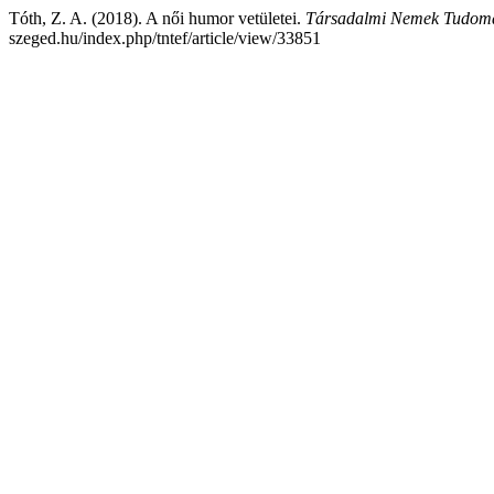
Tóth, Z. A. (2018). A női humor vetületei.
Társadalmi Nemek Tudomány
szeged.hu/index.php/tntef/article/view/33851