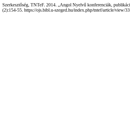
Szerkesztőség, TNTeF. 2014. „Angol Nyelvű konferenciák, publikáci
(2):154-55. https://ojs.bibl.u-szeged.hu/index.php/tntef/article/view/3