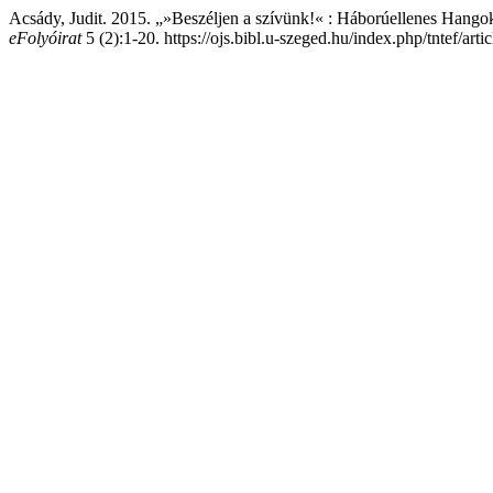
Acsády, Judit. 2015. „»Beszéljen a szívünk!« : Háborúellenes Hango
eFolyóirat
5 (2):1-20. https://ojs.bibl.u-szeged.hu/index.php/tntef/art