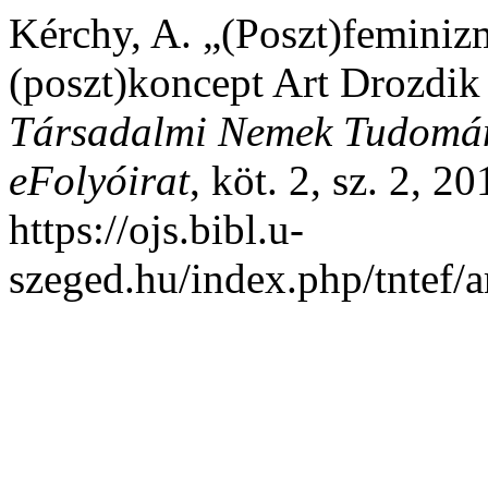
Kérchy, A. „(Poszt)feminizm
(poszt)koncept Art Drozdik
Társadalmi Nemek Tudomány
eFolyóirat
, köt. 2, sz. 2, 2
https://ojs.bibl.u-
szeged.hu/index.php/tntef/a