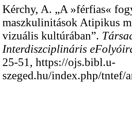
Kérchy, A. „A »férfias« fogy
maszkulinitások Atipikus me
vizuális kultúrában”.
Társa
Interdiszciplináris eFolyóir
25-51, https://ojs.bibl.u-
szeged.hu/index.php/tntef/a