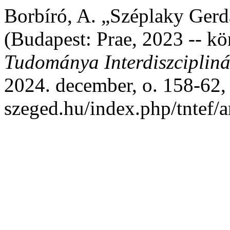
Borbíró, A. „Széplaky Gerda
(Budapest: Prae, 2023 -- k
Tudománya Interdiszcipliná
2024. december, o. 158-62, h
szeged.hu/index.php/tntef/a