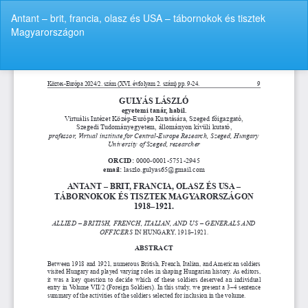
Vissza
Antant – brit, francia, olasz és USA – tábornokok és tisztek
a
Magyarországon
cikk
részleteihez
Let
P
Le