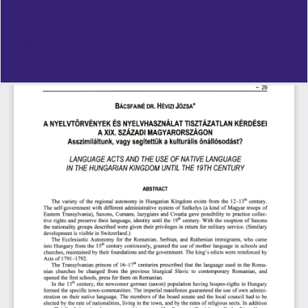
Vissza
A nyelvtörvények és nyelvhasználat tisztázatlan kérdései a XIX.
a
századi Magyarországon : asszimiláltunk, vagy segítettük a kulturális
cikk
önállósodást?
részleteihez
Let
PD
Le