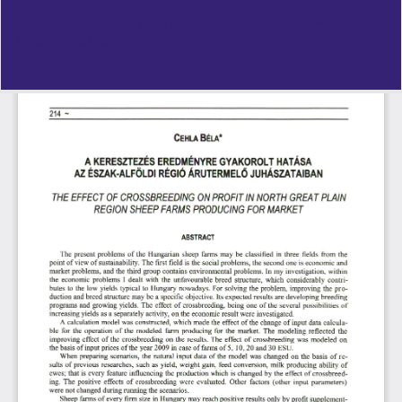
Vissza
A keresztezés eredményre gyakorolt hatása az Észak-alföldi Régió
a
árutermelő juhászataiban
cikk
részleteihez
Let
PD
Le