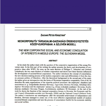
Vissza
Neokorporatív társadalmi-gazdasági érdekegyeztetés Közép-
a
Európában : a szlovén modell
cikk
részleteihez
Let
PD
Le