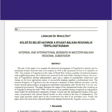
Vissza
Külső és belső határok a Nyugat-Balkán regionális térfelosztásában
a
cikk
részleteihez
Let
PD
Le