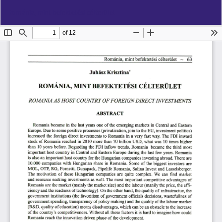
Vissza
Let
PD
Románia, mint befektetési célterület
a
Le
cikk
részleteihez