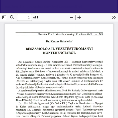
Vissza
Let
PD
Beszámoló a II. Vezetéstudományi Konferenciáról
a
Le
cikk
részleteihez