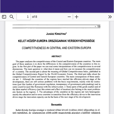
Vissza
Let
PD
Kelet-Közép-Európa országainak versenyképessége
a
Le
cikk
részleteihez