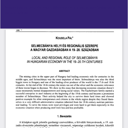
Vissza
Selmecbánya helyi és regionális szerepe a magyar gazdaságban a 19-
a
20. században
cikk
részleteihez
Let
PD
Le