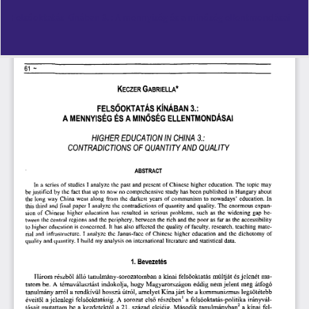
Vissza
Felsőoktatás Kínában 3. : A mennyiség és a minőség ellentmondásai
a
cikk
részleteihez
Let
PD
Le