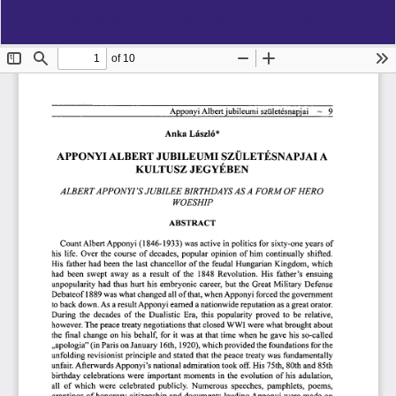
Vissza
Let
PD
Apponyi Albert jubileumi születésnapjai a kultusz jegyében
a
Le
cikk
részleteihez